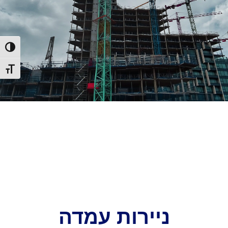
הפעל/כ
מתג גו
ניירות עמדה