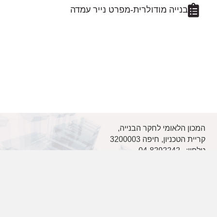
בנייה מודולרית-מפרט נייר עמדה
המכון הלאומי לחקר הבנייה,
קריית הטכניון, חיפה 3200003
טלפון: 04-8292242
דוא"ל:
nbri@technion.ac.il
צור קשר
| |
מפת הטכניון
|
סגל המכון
|
הצהרת נגישות